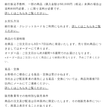
銀行振込手数料、一部の商品（購入金額が50,000円（税込）未満の場合は
送料800円必要。）に限り送料が必要です。
詳しくはこちらをご覧ください。
お支払方法
銀行振込・クレジットカードをご利用になれます。
詳しくはこちらをご覧
ください。
商品の引渡時期
在庫品：ご注文日から3日〜7日以内に発送いたします。売り切れ商品につ
きましてはオーダーにて承ります。
オーダー品：ご注文日から約3週間〜5週間でのお届けとなります。
※オーダー品はご注文いただく商品により納期が異なります。予めご了承くださ
い。
返品・交換
お客様のご都合による返品・交換は受けかねます。
当社および配送業者の過失による返品・交換については、商品到着後7日
以内にメールにてご連絡ください。
詳しくはこちらをご覧ください。
販売数量等その他特別な販売条件
商品の注文及び配送は日本国内に限定いたします。その他販売条件につい
て、画面上表示することがあります。